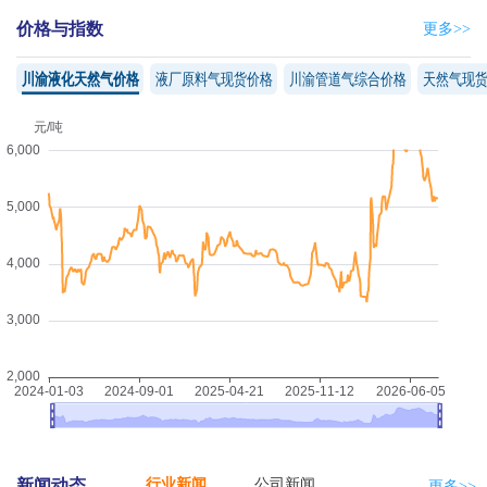
2026-08-0
液化天然
5463.3333元/
1650吨
9014500元
华北
夏”气电日调峰资源线上交易
价格与指数
更多>>
3
气
吨
2026-08-0
液化天然
5230.5854元/
615吨
3216810元
西南
3
气
吨
川渝液化天然气价格
液厂原料气现货价格
川渝管道气综合价格
天然气现
2026-08-0
液化天然
5167.4617元/
2608吨
13476740元
西北
3
气
吨
2026-08-0
液化天然
5300元/吨
770吨
4081000元
东北
3
气
2026-08-0
管道天然
10590000立方
2.902元/立方米
30732180元
西南
3
气
米
液化天然
2026-08-0
气（升贴
-466元/吨
3520吨
-
西南
3
水）
2026-08-0
液化天然
5406.7857元/
1232吨
6661160元
华北
2
气
吨
2026-08-0
液化天然
5206.7468元/
395吨
2056665元
西南
2
气
吨
2026-08-0
液化天然
5250元/吨
286吨
1501500元
东北
2
气
2026-08-0
液化天然
5476.8182元/
484吨
2650780元
西北
2
气
吨
2026-08-0
液化天然
5350.8333元/
132吨
706310元
东北
7
气
吨
2026-08-0
液化天然
5135.44元/吨
517吨
2655023元
西南
7
气
行业新闻
公司新闻
2026-08-0
液化天然
新闻动态
更多>>