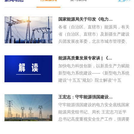
企业名
出厂报价
环比涨跌
气化率
5465.974元/吨
1694吨
9259360元
华北
发布时间
地区
7
气
称
(元/吨)
(元/吨)
(立方米/吨)
2026-08-0
管道天然
2.84元/立方米
600000立方米
1704000元
西北
2026-08-07
中晟国金（大庆）能源科技有限公司
黑龙江
5350
持平
1450
7
气
国家能源局关于印发《电力安全生产“十五五”行动计划》的通知
2026-08-0
管道天然
11300000立方
2.89元/立方米
32657000元
西北
2026-08-07
中海油华北（天津LNG）
天津
6000
持平
1420
7
气
米
各省（自治区、直辖市）能源局，有关
2026-08-0
9844000立方
试采气
1.656元/立方米
16301572元
西南
省（自治区、直辖市）及新疆生产建设
2026-08-07
陕西
陕西瑞尔天然气
5650
持平
1450
7
米
兵团发展改革委，北京市城市管理委、
2026-08-0
液化天然
5337.0833元/
264吨
1408990元
东北
2026-08-07
陕西
靖边星源LNG
5310
下浮50
1453
6
气
吨
天津市工业和信息化局、辽宁省工业...
2026-08-0
液化天然
5186.5625元/
3360吨
17426850元
西北
2026-08-07
陕西
志丹新沃达LNG
5270
下浮80
1488
6
气
吨
能源高质量发展专家谈 | 《新型电力系统建设“十五五”规划》解读
2026-08-0
液化天然
5181.4975元/
加快电力科技创新，以新质生产力赋能
399吨
2067418元
西南
2026-08-07
米脂绿源天然气有限公司
陕西
5310
下浮50
1436
6
气
吨
新型电力系统建设——《新型电力系统
2026-08-0
液化天然
5401.5517元/
1276吨
6892380元
华北
2026-08-07
榆林金源天然气有限公司
陕西
5310
下浮50
1453
6
气
吨
建设“十五五”规划》院士解读“十五
2026-08-0
五”时期，是我国加速构建新型电力...
液体硫磺
9172.5元/吨
4000吨
36690000元
西南
2026-08-07
晋城华港燃气有限公司
山西
5400
持平
1489
6
王宏志：守牢能源强国建设的电力安全底线
2026-08-07
宁夏新珂源能源利用有限公司
宁夏
5570
持平
1510
守牢能源强国建设的电力安全底线国家
2026-08-07
宁夏
天利丰LNG
5570
持平
1450
能源局党组书记、局长 王宏志习近平
总书记高度重视安全生产工作，强调要
牢固树立安全发展理念，切实维护人...