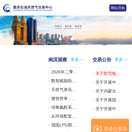
网站导航
南滨观察
交易公告
更多>>
更多>>
2026年二季度我国天然气市场及重庆石油天然气交易中心交易情况观察
关于防范电信诈骗的风险提示
数智赋能助力天然气精准营销
2026-07-31
关于开展中国石油化工股份有限公司天然气分公司重庆天然气销售中心2026—2027年零散井竞拍交易的公告（2026年第407号）
2025-01-17
天然气资讯周报【2026年第20期】
2026-07-17
关于内蒙古华油天然气有限责任公司液化天然气（LNG）采购交易（2026年第295号）的补充公告
2026-08-07
微智拼单：重塑中小买家LNG进口新范式， 打造“资源—储运—终端”全链路服务
2026-07-06
关于开展国家管网集团“气液通”服务产品竞价交易的公告（2026年第406号）
2026-08-07
绿氢氨醇系统及其产业发展的挑战与机遇
2026-07-03
关于开展中国石油化工股份有限公司华北油气分公司井口加工服务采购交易的公告（2026年第405号）
2026-08-07
从环保配套到能源基础设施：生物天然气的存量升级与增量破局
2026-07-02
2026-08-06
我国LPG期货交易现状及期现结合交易深度探析
2026-07-02
登录交易系