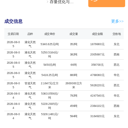
存量优化与终端协同：新形势下天然气市场化配置体系构建路径
2026-07-01
2026-07-01
统
成交信息
更多>>
交易日期
品种
成交单价
成交量
成交金额
交收地
2026-08-0
液化天然
5340.625元/吨
352吨
1879900元
东北
5
气
2026-08-0
液化天然
5250.5164元/
382吨
2005697元
西南
5
气
吨
2026-08-0
液化天然
5450元/吨
66吨
359700元
西北
5
气
2026-08-0
液化天然
5418.25元/吨
880吨
4768060元
华北
5
气
2026-08-0
管道天然
2.1647元/立方
2600000立方
5628220元
西北
5
气
米
米
2026-08-0
液化天然
5363.0556元/
792吨
4247540元
华北
4
气
吨
2026-08-0
液化天然
5228.2935元/
456吨
2384102元
西南
4
气
吨
2026-08-0
液化天然
5328.1481元/
594吨
3164920元
东北
4
气
吨
2026-08-0
管道天然
2.1647元/立方
15000000立方
32470500元
西北
4
气
米
米
中石油顺利开展“迎峰度