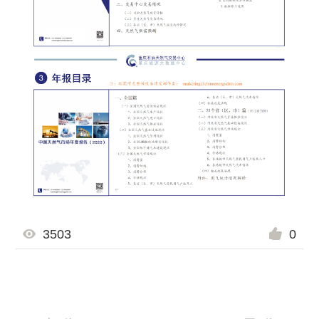
3503
0