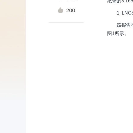
纪录的3.16
200
1. L
该报告
图1所示。