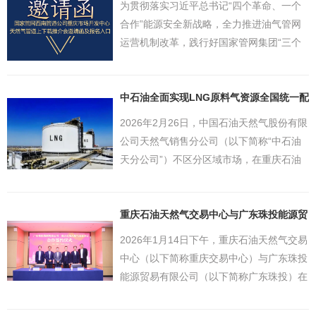
为贯彻落实习近平总书记“四个革命、一个
合作”能源安全新战略，全力推进油气管网
运营机制改革，践行好国家管网集团“三个
服务”的使命担当，加快“X+1+X”油气市场体
系形成，更好服务地方经济高质量绿色发
展，国家管网西南管道重庆市场开发中心
中石油全面实现LNG原料气资源全国统一配
置国...
（...
2026年2月26日，中国石油天然气股份有限
公司天然气销售分公司（以下简称“中石油
天分公司”）不区分区域市场，在重庆石油
天然气交易中心（以下简称重庆交易中心）
成功开展3月上旬全国LNG工厂用户原料气
现货资源线上竞拍交易，来自不同地区的...
重庆石油天然气交易中心与广东珠投能源贸
易公司...
2026年1月14日下午，重庆石油天然气交易
中心（以下简称重庆交易中心）与广东珠投
能源贸易有限公司（以下简称广东珠投）在
重庆举行了合作备忘录签约仪式。在重庆交
易中心总裁熊垠洲、广东珠江投资管理集团