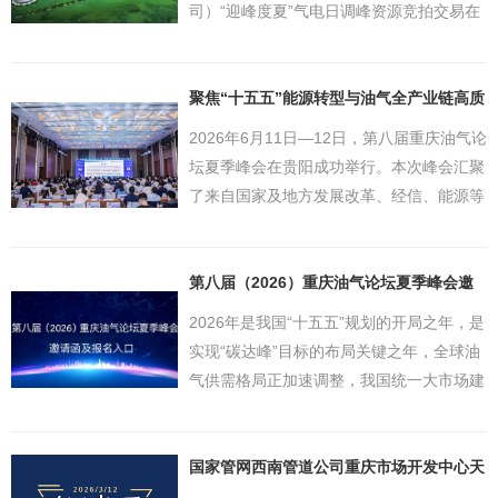
司）“迎峰度夏”气电日调峰资源竞拍交易在
重庆石油天然气交易中心（以下简称重庆交
易中心）正式启动。作为国内气电日调峰市
场化定价机制的全新探索，本次交易吸引...
聚焦“十五五”能源转型与油气全产业链高质
量发...
2026年6月11日—12日，第八届重庆油气论
坛夏季峰会在贵阳成功举行。本次峰会汇聚
了来自国家及地方发展改革、经信、能源等
政府部门，中国国际投资促进会、中国城市
燃气协会等行业协会组织，国内外油气企
业、金融机构、资讯研究机构、新闻媒体
第八届（2026）重庆油气论坛夏季峰会邀
请函...
等...
2026年是我国“十五五”规划的开局之年，是
实现“碳达峰”目标的布局关键之年，全球油
气供需格局正加速调整，我国统一大市场建
设正纵深推进，新型能源体系正加快构建，
油气行业发展面临新的机遇和挑战。为研判
形势，凝聚共识，探讨天然气、成品油、...
国家管网西南管道公司重庆市场开发中心天
然气管...