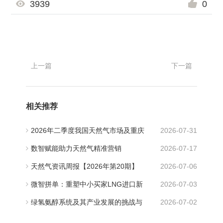
3939
0
上一篇
下一篇
相关推荐
2026年二季度我国天然气市场及重庆
2026-07-31
石油天然气交易中心交易情况观察
数智赋能助力天然气精准营销
2026-07-17
天然气资讯周报【2026年第20期】
2026-07-06
微智拼单：重塑中小买家LNG进口新
2026-07-03
范式， 打造“资源—储运—终端”全链路
绿氢氨醇系统及其产业发展的挑战与
2026-07-02
服务
机遇