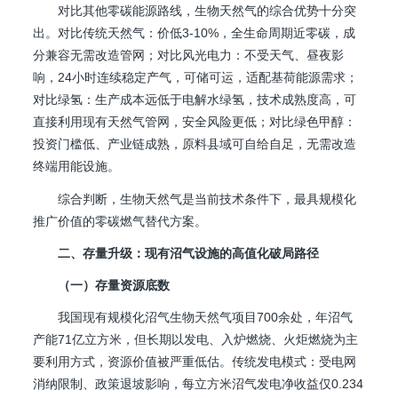
对比其他零碳能源路线，生物天然气的综合优势十分突
出。对比传统天然气：价低3-10%，全生命周期近零碳，成
分兼容无需改造管网；对比风光电力：不受天气、昼夜影
响，24小时连续稳定产气，可储可运，适配基荷能源需求；
对比绿氢：生产成本远低于电解水绿氢，技术成熟度高，可
直接利用现有天然气管网，安全风险更低；对比绿色甲醇：
投资门槛低、产业链成熟，原料县域可自给自足，无需改造
终端用能设施。
综合判断，生物天然气是当前技术条件下，最具规模化
推广价值的零碳燃气替代方案。
二、存量升级：现有沼气设施的高值化破局路径
（一）存量资源底数
我国现有规模化沼气生物天然气项目700余处，年沼气
产能71亿立方米，但长期以发电、入炉燃烧、火炬燃烧为主
要利用方式，资源价值被严重低估。传统发电模式：受电网
消纳限制、政策退坡影响，每立方米沼气发电净收益仅0.234