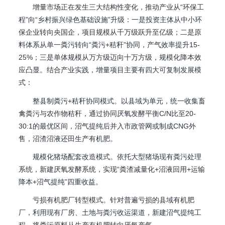
增量市场正在发生三大结构性变化，推动产业从“环保工
程”向“乡村振兴绿色基础设施”升级：一是投资主体从中小环
保企业转向央国企，项目规模从千万级跃升至亿级；二是原
料体系从单一粪污转向“粪污+秸秆”协同，产气效率提升15-
25%；三是单体规模从万方级迈向十万方级，规模化降本效
应凸显。结合产业实践，增量项目主要有四大可复制发展模
式：
整县制粪污+秸秆协同模式。以县域为单元，统一收集畜
禽粪污与农作物秸秆，通过协同厌氧发酵平衡C/N比至20-
30:1的最优区间，沼气提纯后并入市政管网或制成CNG外
售，沼渣沼液还田生产有机肥。
规模化猪场配套改造模式。依托大型猪场现有粪污处理
系统，新建厌氧发酵系统，实现“粪渣减量化+沼液回用+运输
降本+沼气提纯”四重收益。
亏损有机肥厂转型模式。针对普遍亏损的县域有机肥
厂，利用现有厂房、土地与粪污收运渠道，新建沼气提纯工