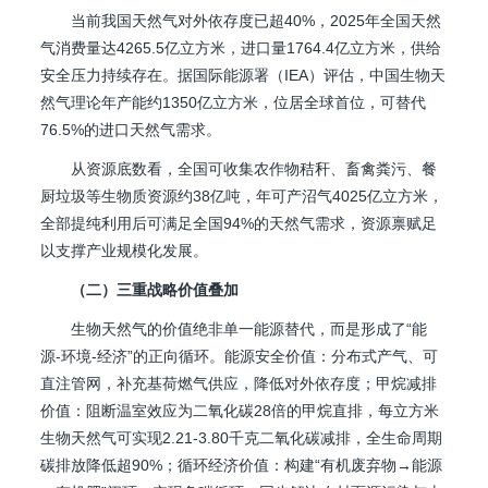
当前我国天然气对外依存度已超40%，2025年全国天然
气消费量达4265.5亿立方米，进口量1764.4亿立方米，供给
安全压力持续存在。据国际能源署（IEA）评估，中国生物天
然气理论年产能约1350亿立方米，位居全球首位，可替代
76.5%的进口天然气需求。
从资源底数看，全国可收集农作物秸秆、畜禽粪污、餐
厨垃圾等生物质资源约38亿吨，年可产沼气4025亿立方米，
全部提纯利用后可满足全国94%的天然气需求，资源禀赋足
以支撑产业规模化发展。
（二）三重战略价值叠加
生物天然气的价值绝非单一能源替代，而是形成了“能
源-环境-经济”的正向循环。能源安全价值：分布式产气、可
直注管网，补充基荷燃气供应，降低对外依存度；甲烷减排
价值：阻断温室效应为二氧化碳28倍的甲烷直排，每立方米
生物天然气可实现2.21-3.80千克二氧化碳减排，全生命周期
碳排放降低超90%；循环经济价值：构建“有机废弃物→能源