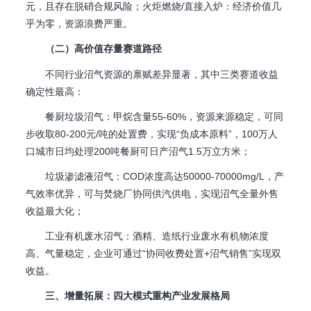
元，且存在脱硝合规风险；火炬燃烧/直接入炉：经济价值几
乎为零，资源浪费严重。
（二）高价值存量赛道路径
不同行业沼气资源的禀赋差异显著，其中三类赛道收益
确定性最高：
餐厨垃圾沼气：甲烷含量55-60%，资源来源稳定，可同
步收取80-200元/吨的处置费，实现“负成本原料”，100万人
口城市日均处理200吨餐厨可日产沼气1.5万立方米；
垃圾渗滤液沼气：COD浓度高达50000-70000mg/L，产
气效率优异，可与焚烧厂协同供汽供电，实现沼气全量外售
收益最大化；
工业有机废水沼气：酒精、造纸行业废水有机物浓度
高、气量稳定，企业可通过“协同收费处置+沼气销售”实现双
收益。
三、增量拓展：四大模式重构产业发展格局