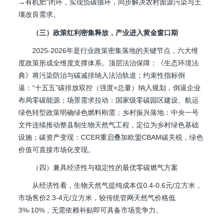
→有机肥”闭环，实现负碳循环，同步解决农村面源污染与土
壤改良需求。
（三）政策红利密集释放，产业进入黄金窗口期
2025-2026年是行业政策密集落地的关键节点，六大维
度政策形成全维度支撑体系。顶层法治保障：《生态环境法
典》将污染防治与碳减排纳入法治轨道；约束性指标倒
逼：“十五五”碳排放双控（强度+总量）纳入规划，倒逼企业
布局零碳能源；场景需求拉动：国家级零碳园区建设、航运
绿色转型政策明确绿色燃料刚需；乡村振兴落地：中央一号
文件连续推动整县制生物天然气工程，定位为乡村绿色基础
设施；碳资产变现：CCER重启叠加欧盟CBAM碳关税，绿色
价值可直接市场化变现。
（四）兼具经济性与稳定性的最优零碳燃气方案
从经济性看，生物天然气提纯成本仅0.4-0.6元/立方米，
市场售价2.3-4元/立方米，较传统管网天然气价格低
3%-10%，无需依赖补贴即可具备市场竞争力。