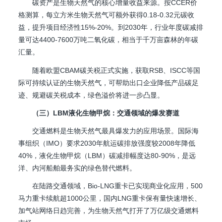
碳资产是生物天然气的核心增量收益来源。按CCER价
格测算，每立方米生物天然气可额外获得0.18-0.32元碳收
益，提升项目经济性15%-20%。到2030年，行业年度碳减排
量可达4400-7600万吨二氧化碳，相当于千万亩森林的年碳
汇量。
随着欧盟CBAM碳关税正式实施，获取RSB、ISCC等国
际可持续认证的生物天然气，可帮助出口企业降低产品碳足
迹、规避碳关税成本，绿色溢价将进一步凸显。
（三）LBM液化生物甲烷：交通领域的爆发赛道
交通燃料是生物天然气最具爆发力的应用场景。国际海
事组织（IMO）要求2030年航运碳排放强度较2008年降低
40%，液化生物甲烷（LBM）碳减排幅度达80-90%，是远
洋、内河船舶最务实的绿色替代燃料。
在陆路交通领域，Bio-LNG重卡已实现商业化应用，500
马力重卡续航超1000公里，国内LNG重卡保有量快速增长、
加气站网络日趋完善，为生物天然气打开了万亿级交通燃料