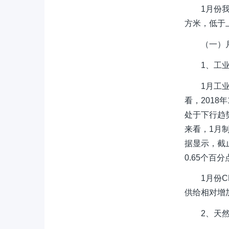
1月份我
方米，低于
（一）
1、工
1月工
看，2018
处于下行趋
来看，1月
据显示，截
0.65个百分
1月份C
供给相对增
2、天