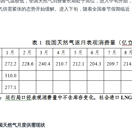
旬因气温较低，全国天然气消费量长期处于高位，进入中旬开始
气供需紧张的态势开始缓解。进入下旬，随着全国春节假期临近
国天然气月度供需现状