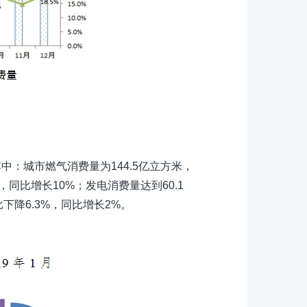
：城市燃气消费量为144.5亿立方米，
%，同比增长10%；发电消费量达到60.1
下降6.3%，同比增长2%。