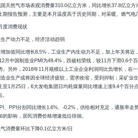
国天然气市场表观消费量310.0亿立方米，同比增长37.8亿立方米
上期报告预测，主要是本月温度高于历史同期，对采暖、燃气电
月度消费现状
业生产动力不足，经济活动趋弱
业增加值同比增长8.5%，工业生产内生动力不足，加上年关将
年12月中国制造业PMI为49.4%，跌破枯荣线，较11月下滑0.
势。另外，2018年11月规模以上工业企业利润同比负增长，在
制造业生产或将因全球经济疲软，需求收缩，受到抑制；采矿业
止至1月25日，6大发电集团日均耗煤量同比增速上涨9.4个百
点。
PI、PPI分别同比增长1.6%、-0.2%，供给相对充足，通胀率
加的影响，居民消费价格增速低位徘徊。
然气消费量环比下降0.1亿立方米/日