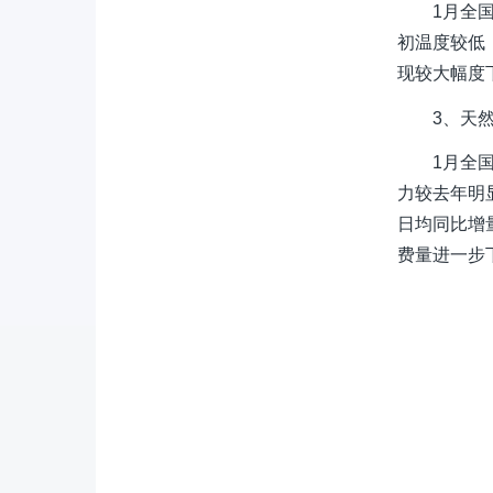
1月全
初温度较低
现较大幅度
3、天
1月全
力较去年明
日均同比增
费量进一步