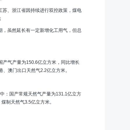
江苏、浙江省因持续进行双控政策，煤电
；
期，虽然延长有一定新增化工用气，但总
国产气产量为150.6亿立方米，同比增长
香港、澳门出口天然气2.2亿立方米。
其中：国产常规天然气产量为131.1亿立方
；煤制天然气3.5亿立方米。