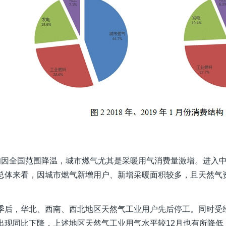
旬因全国范围降温，城市燃气尤其是采暖用气消费量激增。进入
总体来看，因城市燃气新增用户、新增采暖面积较多，且天然气
季后，华北、西南、西北地区天然气工业用户先后停工。同时受
出现同比下降，上述地区天然气工业用气水平较12月也有所降低