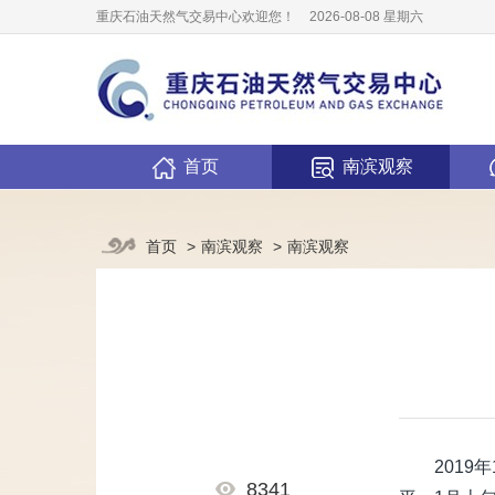
重庆石油天然气交易中心欢迎您！
2026-08-08 星期六
首页
南滨观察
南滨观察
南滨观察
首页
201
8341