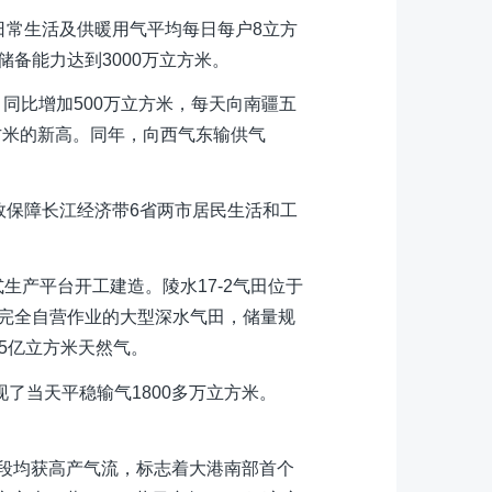
日常生活及供暖用气平均每日每户8立方
储备能力达到3000万立方米。
，同比增加500万立方米，每天向南疆五
亿立方米的新高。同年，向西气东输供气
效保障长江经济带6省两市居民生活和工
式生产平台开工建造。陵水17-2气田位于
个完全自营作业的大型深水气田，储量规
35亿立方米天然气。
现了当天平稳输气1800多万立方米。
孔二段均获高产气流，标志着大港南部首个