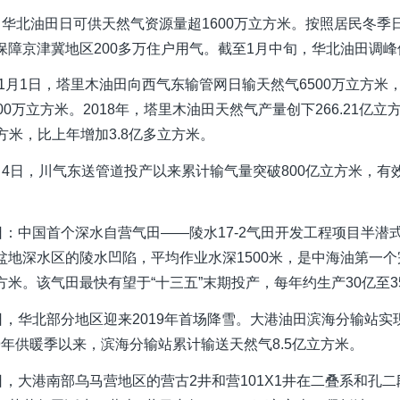
，华北油田日可供天然气资源量超1600万立方米。按照居民冬季
保障京津冀地区200多万住户用气。截至1月中旬，华北油田调峰
9年1月1日，塔里木油田向西气东输管网日输天然气6500万立方米
00万立方米。2018年，塔里木油田天然气产量创下266.21
亿立方米，比上年增加3.8亿多立方米。
月4日，川气东送管道投产以来累计输气量突破800亿立方米，有
0日：中国首个深水自营气田——陵水17-2气田开发工程项目半潜
盆地深水区的陵水凹陷，平均作业水深1500米，是中海油第一
方米。该气田最快有望于“十三五”末期投产，每年约生产30亿至
2日，华北部分地区迎来2019年首场降雪。大港油田滨海分输站实
019年供暖季以来，滨海分输站累计输送天然气8.5亿立方米。
1日，大港南部乌马营地区的营古2井和营101X1井在二叠系和