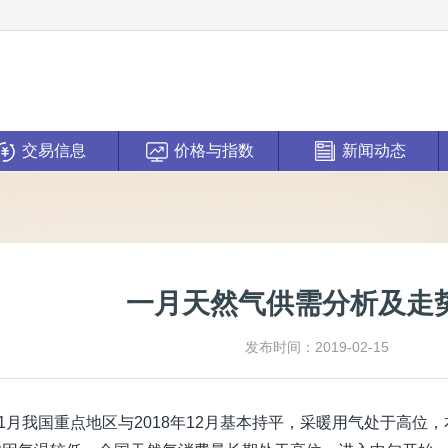
交易信息
价格与指数
新闻动态
一月天然气供需分析及走
发布时间：2019-02-15
9年1月我国重点地区与2018年12月基本持平，采暖用气处于高