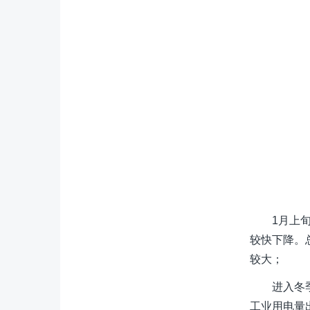
1月上
较快下降。
较大；
进入冬
工业用电量