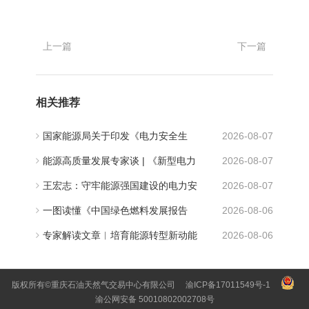
上一篇
下一篇
相关推荐
国家能源局关于印发《电力安全生
2026-08-07
产“十五五”行动计划》的通知
能源高质量发展专家谈 | 《新型电力
2026-08-07
系统建设“十五五”规划》解读
王宏志：守牢能源强国建设的电力安
2026-08-07
全底线
一图读懂《中国绿色燃料发展报告
2026-08-06
（2026）》
专家解读文章︱培育能源转型新动能
2026-08-06
打造绿色燃料新蓝海
版权所有©重庆石油天然气交易中心有限公司
渝ICP备17011549号-1
渝公网安备 50010802002708号