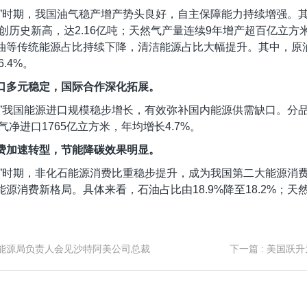
五”时期，我国油气稳产增产势头良好，自主保障能力持续增强。
年创历史新高，达2.16亿吨；天然气产量连续9年增产超百亿立方米，
油等传统能源占比持续下降，清洁能源占比大幅提升。其中，原油占
6.4%。
口多元稳定，国际合作深化拓展。
五”我国能源进口规模稳步增长，有效弥补国内能源供需缺口。分品
然气净进口1765亿立方米，年均增长4.7%。
费加速转型，节能降碳效果明显。
五”时期，非化石能源消费比重稳步提升，成为我国第二大能源消
源消费新格局。具体来看，石油占比由18.9%降至18.2%；天然气
家能源局负责人会见沙特阿美公司总裁
下一篇
: 美国跃升