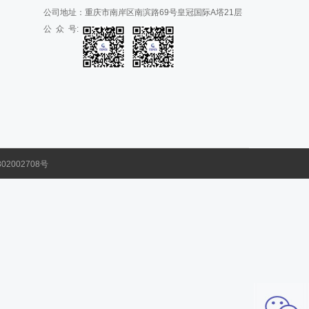
公司地址：重庆市南岸区南滨路69号皇冠国际A塔21层
公 众 号:
02002708号