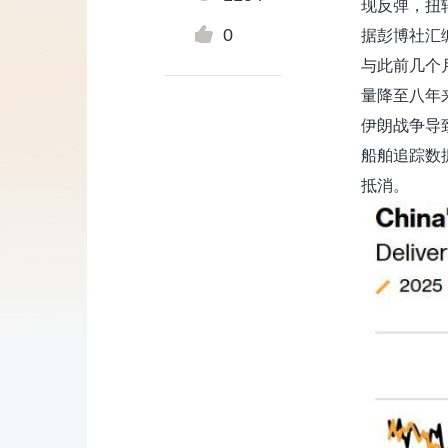
现反弹，扭
0
据
彭博
社汇
与此前几个
量降至八年
伊朗战争导
船舶追踪数
抵消。