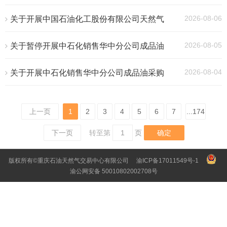
气分公司井口加工服务采购交易的公告
（2026年第405号）
2026-08-06
关于开展中国石油化工股份有限公司天然气
分公司重庆天然气销售中心2026—2027年零
散井竞拍交易的公告（2026年第404号）
2026-08-05
关于暂停开展中石化销售华中分公司成品油
采购询固定价及价差报盘交易的公告（2026
年第403号）
2026-08-04
关于开展中石化销售华中分公司成品油采购
2026年8月5日询价差报盘交易的公告（2026
年第402号）
上一页
1
2
3
4
5
6
7
...174
下一页
转至第
确定
版权所有©重庆石油天然气交易中心有限公司
渝ICP备17011549号-1
渝公网安备 50010802002708号