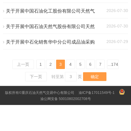
木油田8月硫磺交易的公告（2026年第390
号）
2026-07-30
关于开展中国石油化工股份有限公司天然气
分公司蒙陕天然气销售中心液化天然气（零散
气）竞拍交易的公告（2026年第389号）
2026-07-30
关于开展中国石油天然气股份有限公司天然
气销售内蒙古分公司2026年8月天然气凝液
（重烃）资源竞拍交易的公告（2026年第388
2026-07-29
关于开展中石化销售华中分公司成品油采购
号）
2026年7月30日询固定价报盘交易的公告
（2026年第387号）
上一页
1
2
3
4
5
6
7
...174
下一页
转至第
确定
版权所有©重庆石油天然气交易中心有限公司
渝ICP备17011549号-1
渝公网安备 50010802002708号