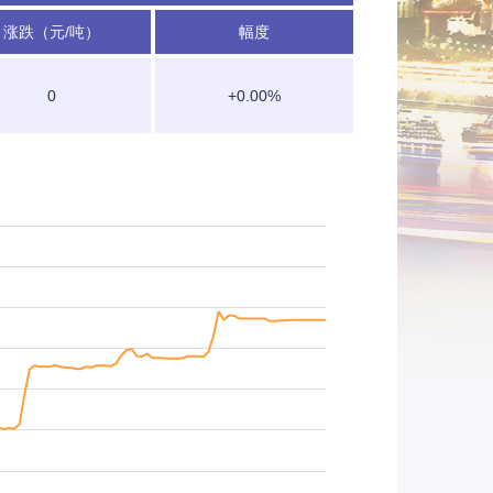
涨跌（元/吨）
幅度
0
+0.00%