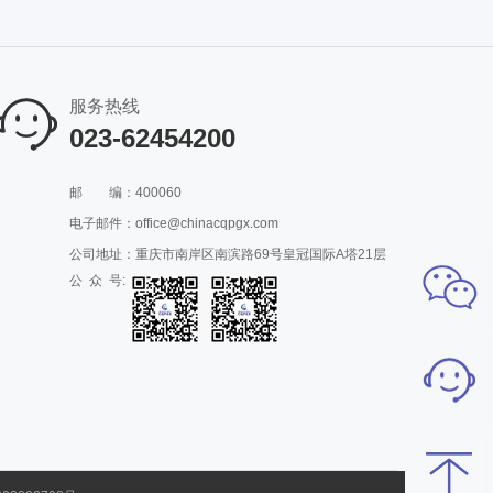
服务热线
023-62454200
邮
编：400060
电子邮件：office@chinacqpgx.com
公司地址：重庆市南岸区南滨路69号皇冠国际A塔21层
公 众 号: