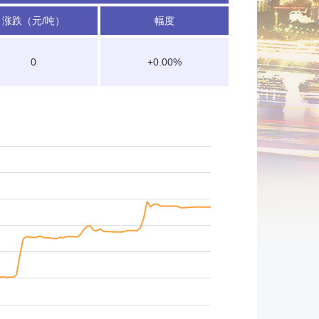
涨跌（元/吨）
幅度
0
+0.00%