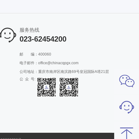
服务热线
023-62454200
邮
编：400060
电子邮件：office@chinacqpgx.com
公司地址：重庆市南岸区南滨路69号皇冠国际A塔21层
公 众 号: