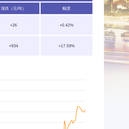
涨跌（元/吨）
幅度
+26
+0.42%
+934
+17.59%