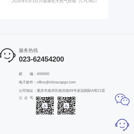
: 2026年6月3日川渝液化天然气价格（CYLNG）
服务热线
023-62454200
邮
编：400060
电子邮件：office@chinacqpgx.com
公司地址：重庆市南岸区南滨路69号皇冠国际A塔21层
公 众 号: