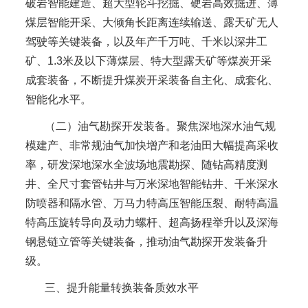
破岩智能建造、超大型轮斗挖掘、硬岩高效掘进、薄
煤层智能开采、大倾角长距离连续输送、露天矿无人
驾驶等关键装备，以及年产千万吨、千米以深井工
矿、1.3米及以下薄煤层、特大型露天矿等煤炭开采
成套装备，不断提升煤炭开采装备自主化、成套化、
智能化水平。
（二）油气勘探开发装备。聚焦深地深水油气规
模建产、非常规油气加快增产和老油田大幅提高采收
率，研发深地深水全波场地震勘探、随钻高精度测
井、全尺寸套管钻井与万米深地智能钻井、千米深水
防喷器和隔水管、万马力特高压智能压裂、耐特高温
特高压旋转导向及动力螺杆、超高扬程举升以及深海
钢悬链立管等关键装备，推动油气勘探开发装备升
级。
三、提升能量转换装备质效水平