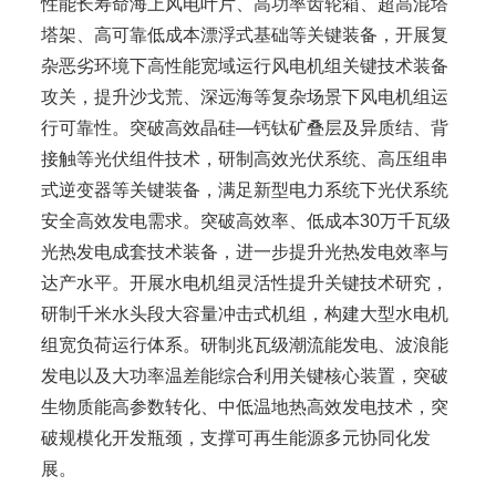
性能长寿命海上风电叶片、高功率齿轮箱、超高混塔
塔架、高可靠低成本漂浮式基础等关键装备，开展复
杂恶劣环境下高性能宽域运行风电机组关键技术装备
攻关，提升沙戈荒、深远海等复杂场景下风电机组运
行可靠性。突破高效晶硅—钙钛矿叠层及异质结、背
接触等光伏组件技术，研制高效光伏系统、高压组串
式逆变器等关键装备，满足新型电力系统下光伏系统
安全高效发电需求。突破高效率、低成本30万千瓦级
光热发电成套技术装备，进一步提升光热发电效率与
达产水平。开展水电机组灵活性提升关键技术研究，
研制千米水头段大容量冲击式机组，构建大型水电机
组宽负荷运行体系。研制兆瓦级潮流能发电、波浪能
发电以及大功率温差能综合利用关键核心装置，突破
生物质能高参数转化、中低温地热高效发电技术，突
破规模化开发瓶颈，支撑可再生能源多元协同化发
展。