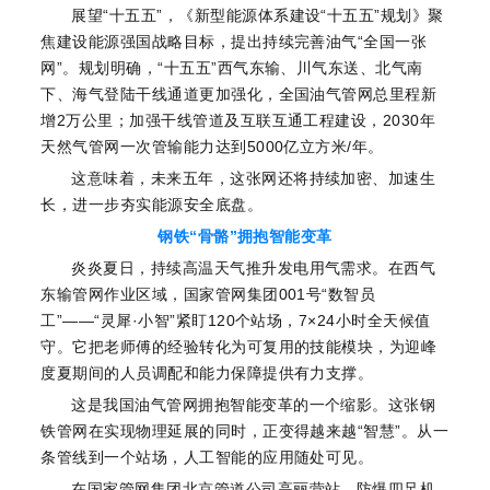
展望“十五五”，《新型能源体系建设“十五五”规划》聚
焦建设能源强国战略目标，提出持续完善油气“全国一张
网”。规划明确，“十五五”西气东输、川气东送、北气南
下、海气登陆干线通道更加强化，全国油气管网总里程新
增2万公里；加强干线管道及互联互通工程建设，2030年
天然气管网一次管输能力达到5000亿立方米/年。
这意味着，未来五年，这张网还将持续加密、加速生
长，进一步夯实能源安全底盘。
钢铁“骨骼”拥抱智能变革
炎炎夏日，持续高温天气推升发电用气需求。在西气
东输管网作业区域，国家管网集团001号“数智员
工”——“灵犀·小智”紧盯120个站场，7×24小时全天候值
守。它把老师傅的经验转化为可复用的技能模块，为迎峰
度夏期间的人员调配和能力保障提供有力支撑。
这是我国油气管网拥抱智能变革的一个缩影。这张钢
铁管网在实现物理延展的同时，正变得越来越“智慧”。从一
条管线到一个站场，人工智能的应用随处可见。
在国家管网集团北京管道公司高丽营站，防爆四足机