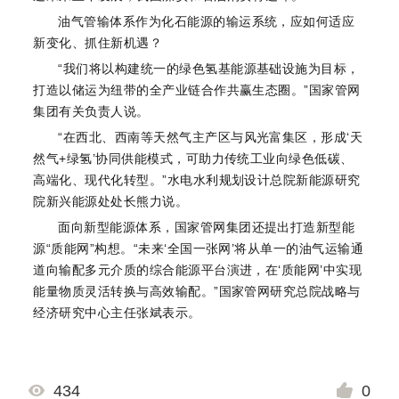
油气管输体系作为化石能源的输运系统，应如何适应
新变化、抓住新机遇？
“我们将以构建统一的绿色氢基能源基础设施为目标，
打造以储运为纽带的全产业链合作共赢生态圈。”国家管网
集团有关负责人说。
“在西北、西南等天然气主产区与风光富集区，形成‘天
然气+绿氢’协同供能模式，可助力传统工业向绿色低碳、
高端化、现代化转型。”水电水利规划设计总院新能源研究
院新兴能源处处长熊力说。
面向新型能源体系，国家管网集团还提出打造新型能
源“质能网”构想。“未来‘全国一张网’将从单一的油气运输通
道向输配多元介质的综合能源平台演进，在‘质能网’中实现
能量物质灵活转换与高效输配。”国家管网研究总院战略与
经济研究中心主任张斌表示。
434
0