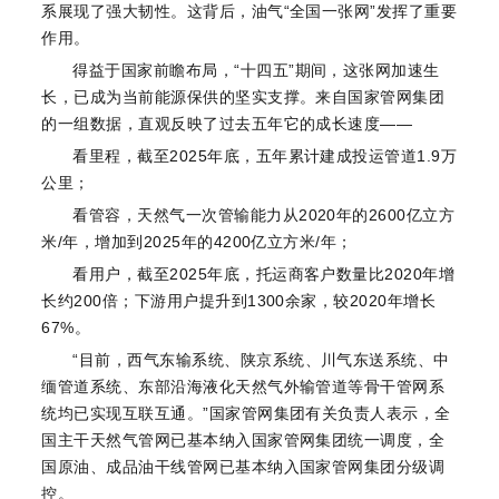
系展现了强大韧性。这背后，油气“全国一张网”发挥了重要
作用。
得益于国家前瞻布局，“十四五”期间，这张网加速生
长，已成为当前能源保供的坚实支撑。来自国家管网集团
的一组数据，直观反映了过去五年它的成长速度——
看里程，截至2025年底，五年累计建成投运管道1.9万
公里；
看管容，天然气一次管输能力从2020年的2600亿立方
米/年，增加到2025年的4200亿立方米/年；
看用户，截至2025年底，托运商客户数量比2020年增
长约200倍；下游用户提升到1300余家，较2020年增长
67%。
“目前，西气东输系统、陕京系统、川气东送系统、中
缅管道系统、东部沿海液化天然气外输管道等骨干管网系
统均已实现互联互通。”国家管网集团有关负责人表示，全
国主干天然气管网已基本纳入国家管网集团统一调度，全
国原油、成品油干线管网已基本纳入国家管网集团分级调
控。